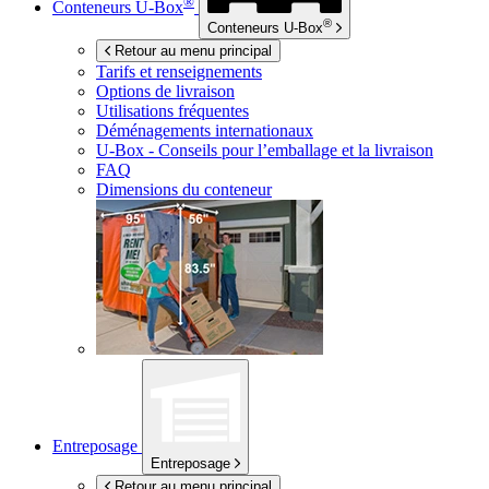
®
Conteneurs
U-Box
®
Conteneurs
U-Box
Retour au menu principal
Tarifs et renseignements
Options de livraison
Utilisations fréquentes
Déménagements internationaux
U-Box -
Conseils pour l’emballage et la livraison
FAQ
Dimensions du conteneur
Entreposage
Entreposage
Retour au menu principal