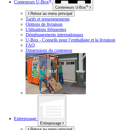
®
Conteneurs
U-Box
®
Conteneurs
U-Box
Retour au menu principal
Tarifs et renseignements
Options de livraison
Utilisations fréquentes
Déménagements internationaux
U-Box -
Conseils pour l’emballage et la livraison
FAQ
Dimensions du conteneur
Entreposage
Entreposage
Retour au menu principal