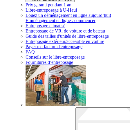
Prix garanti pendant 1 an
Libre-entreposage à
U-Haul
Louez un déménagement en ligne aujourd’hui!
Emménagement en ligne : commencer
Entreposage climatisé
Entreposage de VR, de voiture et de bateau
Guide des tailles d'unités de libre-entreposage
Entreposage extérieur/accessible en voiture
Payer ma facture d'entreposage
FAQ
Conseils sur le libre-entreposage
Fournitures d’entreposage