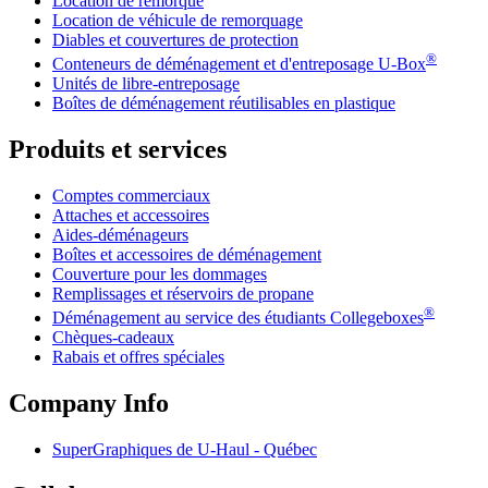
Location de remorque
Location de véhicule de remorquage
Diables et couvertures de protection
®
Conteneurs de déménagement et d'entreposage
U-Box
Unités de libre-entreposage
Boîtes de déménagement réutilisables en plastique
Produits et services
Comptes commerciaux
Attaches et accessoires
Aides-déménageurs
Boîtes et accessoires de déménagement
Couverture pour les dommages
Remplissages et réservoirs de propane
®
Déménagement au service des étudiants Collegeboxes
Chèques-cadeaux
Rabais et offres spéciales
Company Info
SuperGraphiques de
U-Haul
- Québec