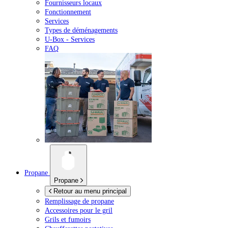
Fournisseurs locaux
Fonctionnement
Services
Types de déménagements
U-Box -
Services
FAQ
Propane
Propane
Retour au menu principal
Remplissage de propane
Accessoires pour le gril
Grils et fumoirs