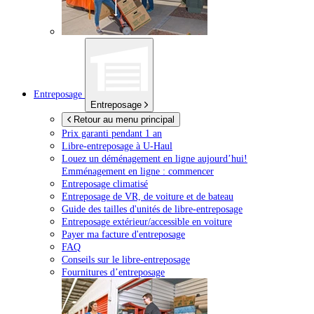
Entreposage
Entreposage
Retour au menu principal
Prix garanti pendant 1 an
Libre-entreposage à
U-Haul
Louez un déménagement en ligne aujourd’hui!
Emménagement en ligne : commencer
Entreposage climatisé
Entreposage de VR, de voiture et de bateau
Guide des tailles d'unités de libre-entreposage
Entreposage extérieur/accessible en voiture
Payer ma facture d'entreposage
FAQ
Conseils sur le libre-entreposage
Fournitures d’entreposage