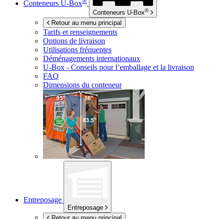
®
Conteneurs
U-Box
®
Conteneurs
U-Box
Retour au menu principal
Tarifs et renseignements
Options de livraison
Utilisations fréquentes
Déménagements internationaux
U-Box -
Conseils pour l’emballage et la livraison
FAQ
Dimensions du conteneur
Entreposage
Entreposage
Retour au menu principal