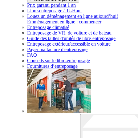
Prix garanti pendant 1 an
Libre-entreposage à
U-Haul
Louez un déménagement en ligne aujourd’hui!
Emménagement en ligne : commencer
Entreposage climatisé
Entreposage de VR, de voiture et de bateau
Guide des tailles d'unités de libre-entreposage
Entreposage extérieur/accessible en voiture
Payer ma facture d'entreposage
FAQ
Conseils sur le libre-entreposage
Fournitures d’entreposage