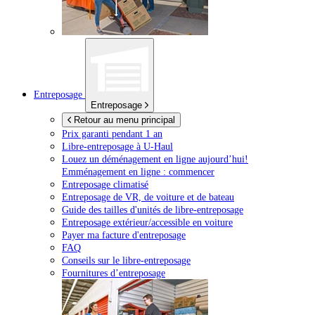
Entreposage
Entreposage
Retour au menu principal
Prix garanti pendant 1 an
Libre-entreposage à
U-Haul
Louez un déménagement en ligne aujourd’hui!
Emménagement en ligne : commencer
Entreposage climatisé
Entreposage de VR, de voiture et de bateau
Guide des tailles d'unités de libre-entreposage
Entreposage extérieur/accessible en voiture
Payer ma facture d'entreposage
FAQ
Conseils sur le libre-entreposage
Fournitures d’entreposage