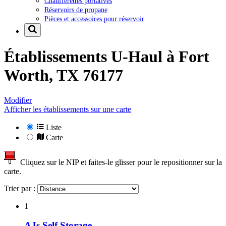
Chaufferettes portatives
Réservoirs de propane
Pièces et accessoires pour réservoir
Établissements U-Haul à
Fort
Worth, TX 76177
Modifier
Afficher les établissements sur une carte
Liste
Carte
Cliquez sur le NIP et faites-le glisser pour le repositionner sur la
carte.
Trier par :
1
AJs Self Storage