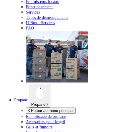
Fournisseurs locaux
Fonctionnement
Services
Types de déménagements
U-Box -
Services
FAQ
Propane
Propane
Retour au menu principal
Remplissage de propane
Accessoires pour le gril
Grils et fumoirs