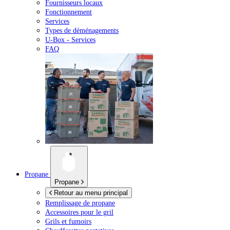
Fournisseurs locaux
Fonctionnement
Services
Types de déménagements
U-Box -
Services
FAQ
Propane
Propane
Retour au menu principal
Remplissage de propane
Accessoires pour le gril
Grils et fumoirs