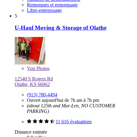
Remorques et remorquage
Libre-entreposage
5
U-Haul Moving & Storage of Olathe
Voir
Photos
12540 S Rogers Rd
Olathe, KS 66062
(913) 780-4494
Ouvert aujourd'hui de 7h am à 7h pm
(about 125th and Mur-Len, NO CUSTOMER
PARKING)
11 616 évaluations
Distance estimée