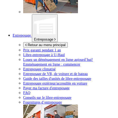
Entreposage
Entreposage
Retour au menu principal
Prix garanti pendant 1 an
Libre-entreposage à
U-Haul
Louez un déménagement en ligne aujourd’hui!
Emménagement en ligne : commencer
Entreposage climatisé
Entreposage de VR, de voiture et de bateau
Guide des tailles d'unités de libre-entreposage
Entreposage extérieur/accessible en voiture
Payer ma facture d'entreposage
FAQ
Conseils sur le libre-entreposage
Fournitures d’entreposage