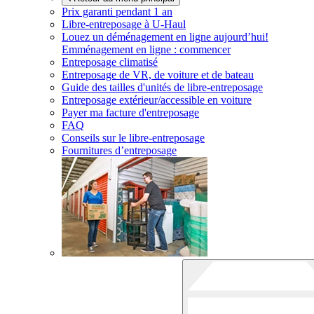
Prix garanti pendant 1 an
Libre-entreposage à
U-Haul
Louez un déménagement en ligne aujourd’hui!
Emménagement en ligne : commencer
Entreposage climatisé
Entreposage de VR, de voiture et de bateau
Guide des tailles d'unités de libre-entreposage
Entreposage extérieur/accessible en voiture
Payer ma facture d'entreposage
FAQ
Conseils sur le libre-entreposage
Fournitures d’entreposage