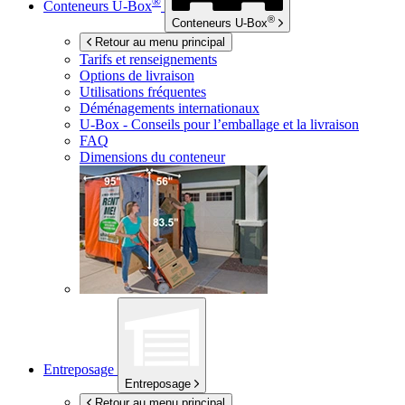
®
Conteneurs
U-Box
®
Conteneurs
U-Box
Retour au menu principal
Tarifs et renseignements
Options de livraison
Utilisations fréquentes
Déménagements internationaux
U-Box -
Conseils pour l’emballage et la livraison
FAQ
Dimensions du conteneur
Entreposage
Entreposage
Retour au menu principal