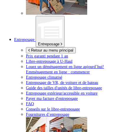
Entreposage
Entreposage
Retour au menu principal
Prix garanti pendant 1 an
Libre-entreposage à
U-Haul
Louez un déménagement en ligne aujourd’hui!
Emménagement en ligne : commencer
Entreposage climatisé
Entreposage de VR, de voiture et de bateau
Guide des tailles d'unités de libre-entreposage
Entreposage extérieur/accessible en voiture
Payer ma facture d'entreposage
FAQ
Conseils sur le libre-entreposage
Fournitures d’entreposage