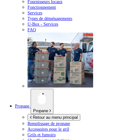
Fournisseurs locaux
Fonctionnement
Services
Types de déménagements
U-Box -
Services
FAQ
Propane
Propane
Retour au menu principal
Remplissage de propane
Accessoires pour le gril
Grils et fumoirs