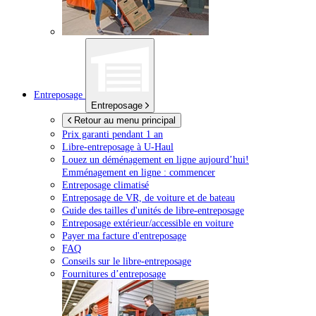
Entreposage
Entreposage
Retour au menu principal
Prix garanti pendant 1 an
Libre-entreposage à
U-Haul
Louez un déménagement en ligne aujourd’hui!
Emménagement en ligne : commencer
Entreposage climatisé
Entreposage de VR, de voiture et de bateau
Guide des tailles d'unités de libre-entreposage
Entreposage extérieur/accessible en voiture
Payer ma facture d'entreposage
FAQ
Conseils sur le libre-entreposage
Fournitures d’entreposage