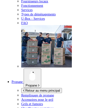
Fournisseurs locaux
Fonctionnement
Services
Types de déménagements
U-Box -
Services
FAQ
Propane
Propane
Retour au menu principal
Remplissage de propane
Accessoires pour le gril
Grils et fumoirs