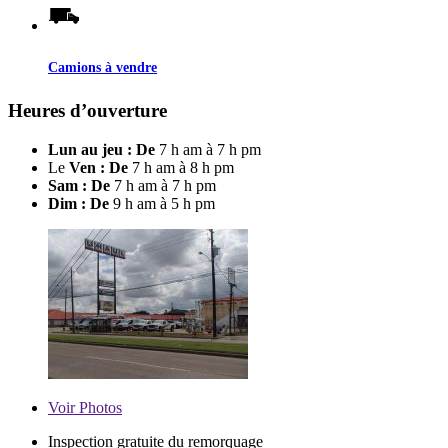
Camions à vendre
Heures d’ouverture
Lun au jeu : De
7 h am à 7 h pm
Le
Ven : De
7 h am à 8 h pm
Sam : De
7 h am à 7 h pm
Dim : De
9 h am à 5 h pm
Voir
Photos
Inspection gratuite du remorquage