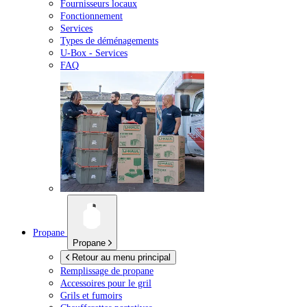
Fournisseurs locaux
Fonctionnement
Services
Types de déménagements
U-Box -
Services
FAQ
Propane
Propane
Retour au menu principal
Remplissage de propane
Accessoires pour le gril
Grils et fumoirs