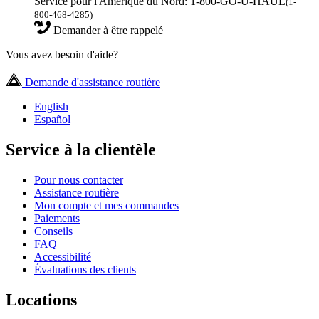
Service pour l'Amérique du Nord: 1-800-GO-U-HAUL
(1-
800-468-4285)
Demander à être rappelé
Vous avez besoin d'aide?
Demande d'assistance routière
English
Español
Service à la clientèle
Pour nous contacter
Assistance routière
Mon compte et mes commandes
Paiements
Conseils
FAQ
Accessibilité
Évaluations des clients
Locations