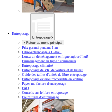
Entreposage
Entreposage
Retour au menu principal
Prix garanti pendant 1 an
Libre-entreposage à
U-Haul
Louez un déménagement en ligne aujourd’hui!
Emménagement en ligne : commencer
Entreposage climatisé
Entreposage de VR, de voiture et de bateau
Guide des tailles d'unités de libre-entreposage
Entreposage extérieur/accessible en voiture
Payer ma facture d'entreposage
FAQ
Conseils sur le libre-entreposage
Fournitures d’entreposage