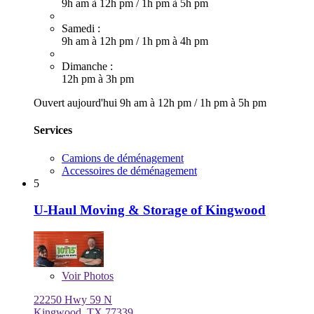
9h am à 12h pm
/
1h pm à 5h pm
Samedi :
9h am à 12h pm
/
1h pm à 4h pm
Dimanche :
12h pm à 3h pm
Ouvert aujourd'hui
9h am à 12h pm
/
1h pm à 5h pm
Services
Camions de déménagement
Accessoires de déménagement
5
U-Haul Moving & Storage of Kingwood
Voir
Photos
22250 Hwy 59 N
Kingwood, TX 77339