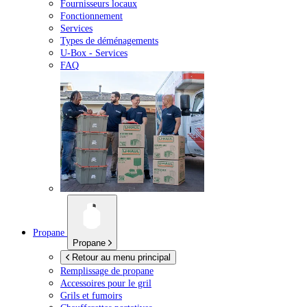
Fournisseurs locaux
Fonctionnement
Services
Types de déménagements
U-Box -
Services
FAQ
Propane
Propane
Retour au menu principal
Remplissage de propane
Accessoires pour le gril
Grils et fumoirs