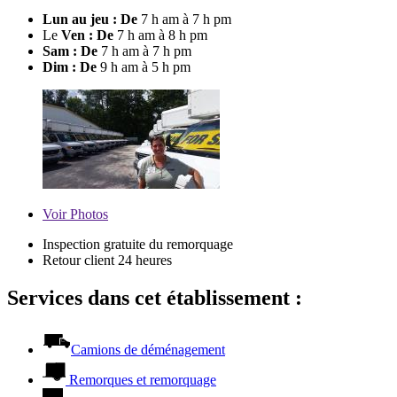
Lun au jeu : De
7 h am à 7 h pm
Le
Ven : De
7 h am à 8 h pm
Sam : De
7 h am à 7 h pm
Dim : De
9 h am à 5 h pm
Voir
Photos
Inspection gratuite du remorquage
Retour client 24 heures
Services dans cet établissement :
Camions de déménagement
Remorques et remorquage