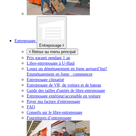
Entreposage
Entreposage
Retour au menu principal
Prix garanti pendant 1 an
Libre-entreposage à
U-Haul
Louez un déménagement en ligne aujourd’hui!
Emménagement en ligne : commencer
Entreposage climatisé
Entreposage de VR, de voiture et de bateau
Guide des tailles d'unités de libre-entreposage
Entreposage extérieur/accessible en voiture
Payer ma facture d'entreposage
FAQ
Conseils sur le libre-entreposage
Fournitures d’entreposage