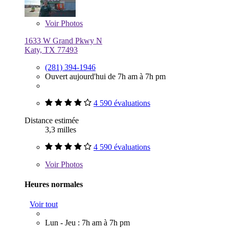
Voir
Photos
1633 W Grand Pkwy N
Katy, TX 77493
(281) 394-1946
Ouvert aujourd'hui de 7h am à 7h pm
4 590 évaluations
Distance estimée
3,3 milles
4 590 évaluations
Voir
Photos
Heures normales
Voir tout
Lun - Jeu : 7h am à 7h pm