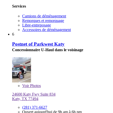
Services
Camions de déménagement
Remorques et remorquage
Libre-entreposage
Accessoires de déménagement
6
Postnet of Parkwest Katy
Concessionnaire U-Haul dans le voisinage
Voir
Photos
24600 Katy Fwy Suite 834
Katy, TX 77494
(281) 371-6627
Ouvert aujourd'hui de 9h am à 6h pm