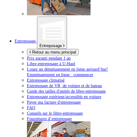
Entreposage
Entreposage
Retour au menu principal
Prix garanti pendant 1 an
Libre-entreposage à
U-Haul
Louez un déménagement en ligne aujourd’hui!
Emménagement en ligne : commencer
Entreposage climatisé
Entreposage de VR, de voiture et de bateau
Guide des tailles d'unités de libre-entreposage
Entreposage extérieur/accessible en voiture
Payer ma facture d'entreposage
FAQ
Conseils sur le libre-entreposage
Fournitures d’entreposage