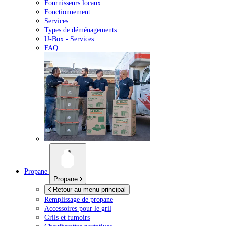
Fournisseurs locaux
Fonctionnement
Services
Types de déménagements
U-Box -
Services
FAQ
Propane
Propane
Retour au menu principal
Remplissage de propane
Accessoires pour le gril
Grils et fumoirs