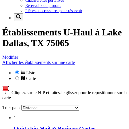
Chaufferettes portatives
Réservoirs de propane
Pièces et accessoires pour réservoir
Établissements U-Haul à
Lake
Dallas, TX 75065
Modifier
Afficher les établissements sur une carte
Liste
Carte
Cliquez sur le NIP et faites-le glisser pour le repositionner sur la
carte.
Trier par :
1
Quickship Mail & Business Center