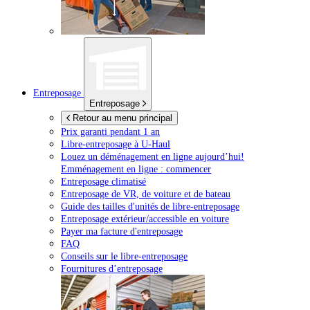
Entreposage
Entreposage
Retour au menu principal
Prix garanti pendant 1 an
Libre-entreposage à
U-Haul
Louez un déménagement en ligne aujourd’hui!
Emménagement en ligne : commencer
Entreposage climatisé
Entreposage de VR, de voiture et de bateau
Guide des tailles d'unités de libre-entreposage
Entreposage extérieur/accessible en voiture
Payer ma facture d'entreposage
FAQ
Conseils sur le libre-entreposage
Fournitures d’entreposage