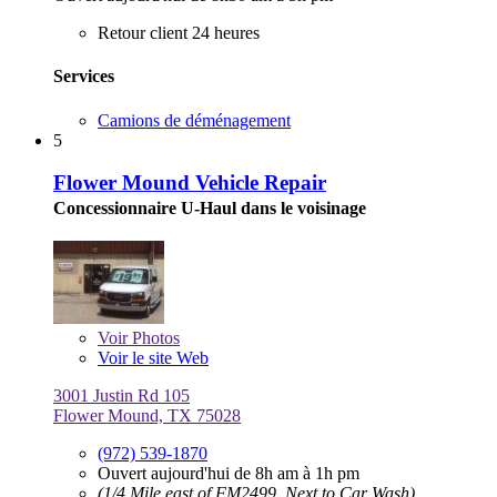
Retour client 24 heures
Services
Camions de déménagement
5
Flower Mound Vehicle Repair
Concessionnaire U-Haul dans le voisinage
Voir
Photos
Voir le site Web
3001 Justin Rd 105
Flower Mound, TX 75028
(972) 539-1870
Ouvert aujourd'hui de 8h am à 1h pm
(1/4 Mile east of FM2499, Next to Car Wash)