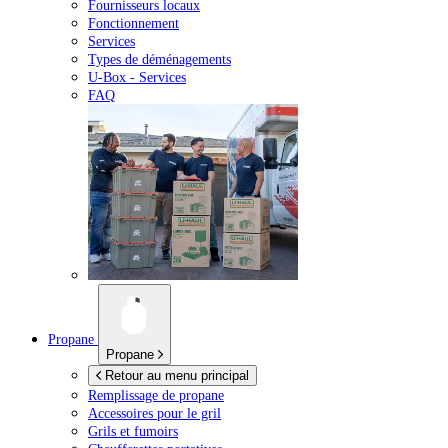
Fournisseurs locaux
Fonctionnement
Services
Types de déménagements
U-Box -
Services
FAQ
Propane
Propane
Retour au menu principal
Remplissage de propane
Accessoires pour le gril
Grils et fumoirs