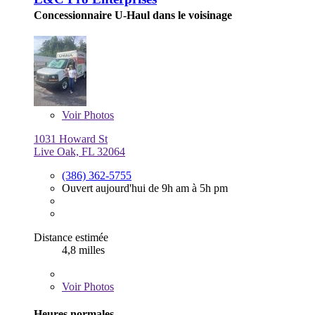
Concessionnaire U-Haul dans le voisinage
Voir
Photos
1031 Howard St
Live Oak, FL 32064
(386) 362-5755
Ouvert aujourd'hui de 9h am à 5h pm
Distance estimée
4,8 milles
Voir
Photos
Heures normales