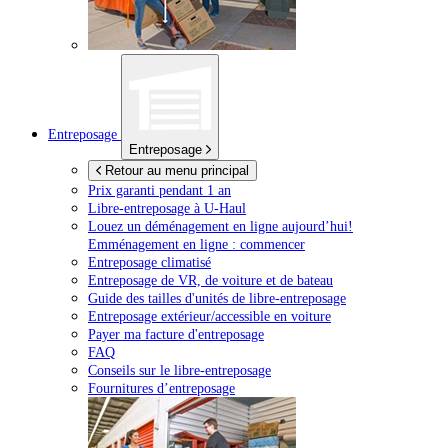
Entreposage
Entreposage
Retour au menu principal
Prix garanti pendant 1 an
Libre-entreposage à
U-Haul
Louez un déménagement en ligne aujourd’hui!
Emménagement en ligne : commencer
Entreposage climatisé
Entreposage de VR, de voiture et de bateau
Guide des tailles d'unités de libre-entreposage
Entreposage extérieur/accessible en voiture
Payer ma facture d'entreposage
FAQ
Conseils sur le libre-entreposage
Fournitures d’entreposage