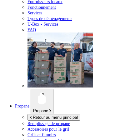
Fournisseurs locaux
Fonctionnement
Services
Types de déménagements
U-Box -
Services
FAQ
Propane
Propane
Retour au menu principal
Remplissage de propane
Accessoires pour le gril
Grils et fumoirs