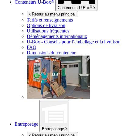
®
Conteneurs
U-Box
®
Conteneurs
U-Box
Retour au menu principal
Tarifs et renseignements
Options de livraison
Utilisations fréquentes
Déménagements internationaux
U-Box -
Conseils pour l’emballage et la livraison
FAQ
Dimensions du conteneur
Entreposage
Entreposage
Retour au menu principal