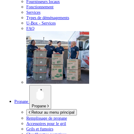
Fournisseurs locaux
Fonctionnement
Services
Types de déménagements
U-Box -
Services
FAQ
Propane
Propane
Retour au menu principal
Remplissage de propane
Accessoires pour le gril
Grils et fumoirs