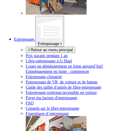
Entreposage
Entreposage
Retour au menu principal
Prix garanti pendant 1 an
Libre-entreposage à
U-Haul
Louez un déménagement en ligne aujourd’hui!
Emménagement en ligne : commencer
Entreposage climatisé
Entreposage de VR, de voiture et de bateau
Guide des tailles d'unités de libre-entreposage
Entreposage extérieur/accessible en voiture
Payer ma facture d'entreposage
FAQ
Conseils sur le libre-entreposage
Fournitures d’entreposage