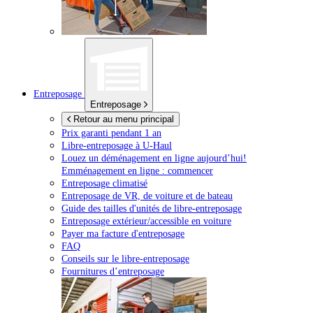
Entreposage
Entreposage
Retour au menu principal
Prix garanti pendant 1 an
Libre-entreposage à
U-Haul
Louez un déménagement en ligne aujourd’hui!
Emménagement en ligne : commencer
Entreposage climatisé
Entreposage de VR, de voiture et de bateau
Guide des tailles d'unités de libre-entreposage
Entreposage extérieur/accessible en voiture
Payer ma facture d'entreposage
FAQ
Conseils sur le libre-entreposage
Fournitures d’entreposage