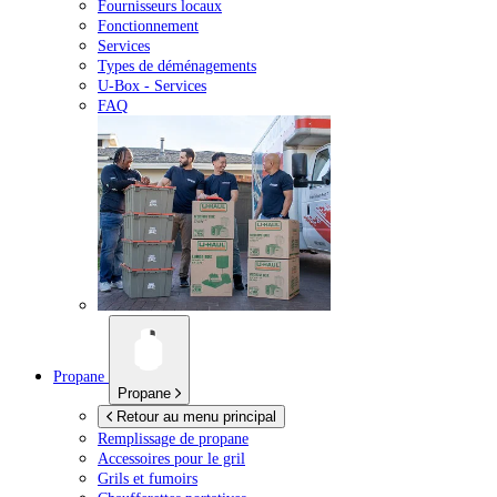
Fournisseurs locaux
Fonctionnement
Services
Types de déménagements
U-Box -
Services
FAQ
Propane
Propane
Retour au menu principal
Remplissage de propane
Accessoires pour le gril
Grils et fumoirs