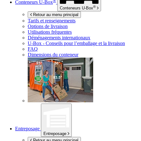
®
Conteneurs
U-Box
®
Conteneurs
U-Box
Retour au menu principal
Tarifs et renseignements
Options de livraison
Utilisations fréquentes
Déménagements internationaux
U-Box -
Conseils pour l’emballage et la livraison
FAQ
Dimensions du conteneur
Entreposage
Entreposage
Retour au menu principal