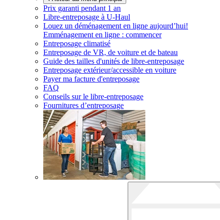
Prix garanti pendant 1 an
Libre-entreposage à
U-Haul
Louez un déménagement en ligne aujourd’hui!
Emménagement en ligne : commencer
Entreposage climatisé
Entreposage de VR, de voiture et de bateau
Guide des tailles d'unités de libre-entreposage
Entreposage extérieur/accessible en voiture
Payer ma facture d'entreposage
FAQ
Conseils sur le libre-entreposage
Fournitures d’entreposage