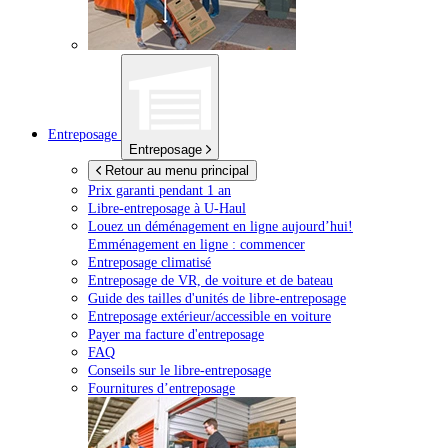
Entreposage
Entreposage
Retour au menu principal
Prix garanti pendant 1 an
Libre-entreposage à
U-Haul
Louez un déménagement en ligne aujourd’hui!
Emménagement en ligne : commencer
Entreposage climatisé
Entreposage de VR, de voiture et de bateau
Guide des tailles d'unités de libre-entreposage
Entreposage extérieur/accessible en voiture
Payer ma facture d'entreposage
FAQ
Conseils sur le libre-entreposage
Fournitures d’entreposage