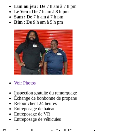
Lun au jeu : De
7 h am à 7 h pm
Le
Ven : De
7 h am à 8 h pm
Sam : De
7 h am à 7 h pm
Dim : De
9 h am à 5 h pm
Voir
Photos
Inspection gratuite du remorquage
Échange de bonbonne de propane
Retour client 24 heures
Entreposage de bateau
Entreposage de VR
Entreposage de véhicules