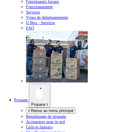
Fournisseurs locaux
Fonctionnement
Services
Types de déménagements
U-Box -
Services
FAQ
Propane
Propane
Retour au menu principal
Remplissage de propane
Accessoires pour le gril
Grils et fumoirs