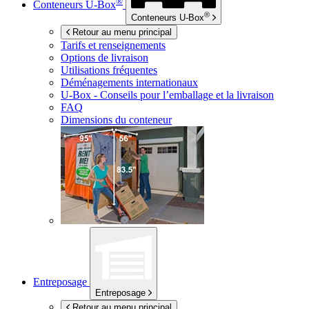
®
Conteneurs
U-Box
®
Conteneurs
U-Box
Retour au menu principal
Tarifs et renseignements
Options de livraison
Utilisations fréquentes
Déménagements internationaux
U-Box -
Conseils pour l’emballage et la livraison
FAQ
Dimensions du conteneur
Entreposage
Entreposage
Retour au menu principal