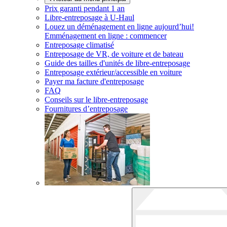
Prix garanti pendant 1 an
Libre-entreposage à
U-Haul
Louez un déménagement en ligne aujourd’hui!
Emménagement en ligne : commencer
Entreposage climatisé
Entreposage de VR, de voiture et de bateau
Guide des tailles d'unités de libre-entreposage
Entreposage extérieur/accessible en voiture
Payer ma facture d'entreposage
FAQ
Conseils sur le libre-entreposage
Fournitures d’entreposage