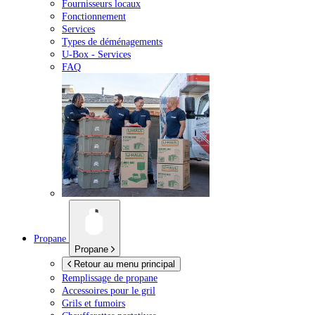
Fournisseurs locaux
Fonctionnement
Services
Types de déménagements
U-Box -
Services
FAQ
Propane
Propane
Retour au menu principal
Remplissage de propane
Accessoires pour le gril
Grils et fumoirs