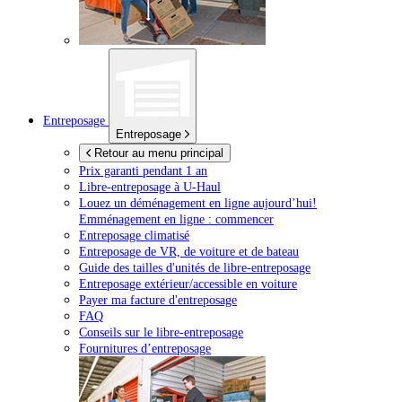
Entreposage
Entreposage
Retour au menu principal
Prix garanti pendant 1 an
Libre-entreposage à
U-Haul
Louez un déménagement en ligne aujourd’hui!
Emménagement en ligne : commencer
Entreposage climatisé
Entreposage de VR, de voiture et de bateau
Guide des tailles d'unités de libre-entreposage
Entreposage extérieur/accessible en voiture
Payer ma facture d'entreposage
FAQ
Conseils sur le libre-entreposage
Fournitures d’entreposage