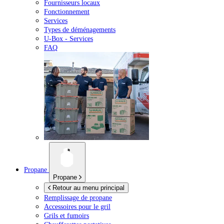
Fournisseurs locaux
Fonctionnement
Services
Types de déménagements
U-Box -
Services
FAQ
Propane
Propane
Retour au menu principal
Remplissage de propane
Accessoires pour le gril
Grils et fumoirs