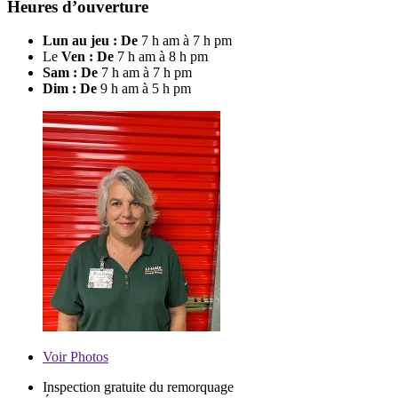
Heures d’ouverture
Lun au jeu : De
7 h am à 7 h pm
Le
Ven : De
7 h am à 8 h pm
Sam : De
7 h am à 7 h pm
Dim : De
9 h am à 5 h pm
Voir
Photos
Inspection gratuite du remorquage