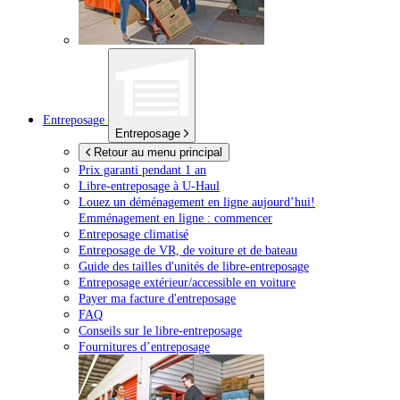
Entreposage
Entreposage
Retour au menu principal
Prix garanti pendant 1 an
Libre-entreposage à
U-Haul
Louez un déménagement en ligne aujourd’hui!
Emménagement en ligne : commencer
Entreposage climatisé
Entreposage de VR, de voiture et de bateau
Guide des tailles d'unités de libre-entreposage
Entreposage extérieur/accessible en voiture
Payer ma facture d'entreposage
FAQ
Conseils sur le libre-entreposage
Fournitures d’entreposage