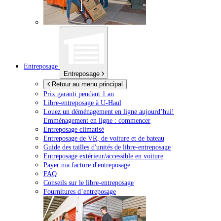
Entreposage
Entreposage
Retour au menu principal
Prix garanti pendant 1 an
Libre-entreposage à
U-Haul
Louez un déménagement en ligne aujourd’hui!
Emménagement en ligne : commencer
Entreposage climatisé
Entreposage de VR, de voiture et de bateau
Guide des tailles d'unités de libre-entreposage
Entreposage extérieur/accessible en voiture
Payer ma facture d'entreposage
FAQ
Conseils sur le libre-entreposage
Fournitures d’entreposage