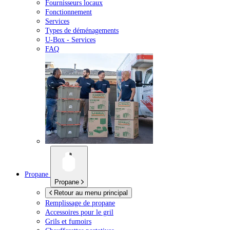
Fournisseurs locaux
Fonctionnement
Services
Types de déménagements
U-Box -
Services
FAQ
Propane
Propane
Retour au menu principal
Remplissage de propane
Accessoires pour le gril
Grils et fumoirs