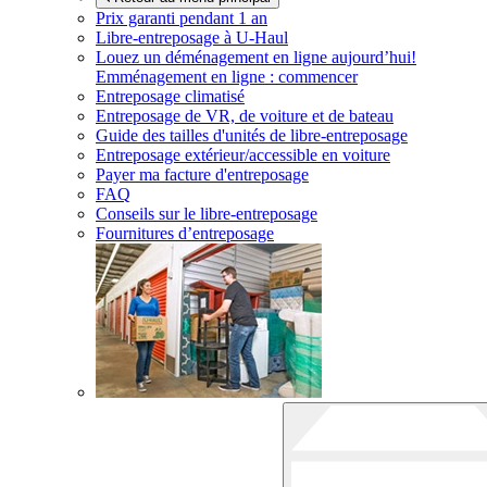
Prix garanti pendant 1 an
Libre-entreposage à
U-Haul
Louez un déménagement en ligne aujourd’hui!
Emménagement en ligne : commencer
Entreposage climatisé
Entreposage de VR, de voiture et de bateau
Guide des tailles d'unités de libre-entreposage
Entreposage extérieur/accessible en voiture
Payer ma facture d'entreposage
FAQ
Conseils sur le libre-entreposage
Fournitures d’entreposage