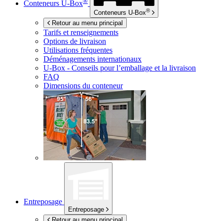
®
Conteneurs
U-Box
®
Conteneurs
U-Box
Retour au menu principal
Tarifs et renseignements
Options de livraison
Utilisations fréquentes
Déménagements internationaux
U-Box -
Conseils pour l’emballage et la livraison
FAQ
Dimensions du conteneur
Entreposage
Entreposage
Retour au menu principal