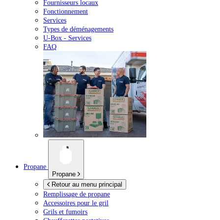
Fournisseurs locaux
Fonctionnement
Services
Types de déménagements
U-Box -
Services
FAQ
Propane
Propane
Retour au menu principal
Remplissage de propane
Accessoires pour le gril
Grils et fumoirs