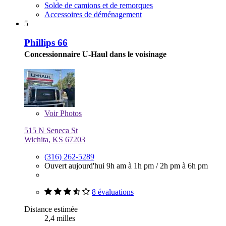
Solde de camions et de remorques
Accessoires de déménagement
5
Phillips 66
Concessionnaire U-Haul dans le voisinage
Voir
Photos
515 N Seneca St
Wichita, KS 67203
(316) 262-5289
Ouvert aujourd'hui
9h am à 1h pm
/
2h pm à 6h pm
8 évaluations
Distance estimée
2,4 milles