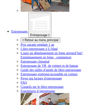
Entreposage
Entreposage
Retour au menu principal
Prix garanti pendant 1 an
Libre-entreposage à
U-Haul
Louez un déménagement en ligne aujourd’hui!
Emménagement en ligne : commencer
Entreposage climatisé
Entreposage de VR, de voiture et de bateau
Guide des tailles d'unités de libre-entreposage
Entreposage extérieur/accessible en voiture
Payer ma facture d'entreposage
FAQ
Conseils sur le libre-entreposage
Fournitures d’entreposage