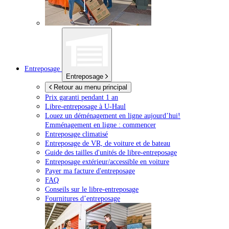
Entreposage
Entreposage
Retour au menu principal
Prix garanti pendant 1 an
Libre-entreposage à
U-Haul
Louez un déménagement en ligne aujourd’hui!
Emménagement en ligne : commencer
Entreposage climatisé
Entreposage de VR, de voiture et de bateau
Guide des tailles d'unités de libre-entreposage
Entreposage extérieur/accessible en voiture
Payer ma facture d'entreposage
FAQ
Conseils sur le libre-entreposage
Fournitures d’entreposage