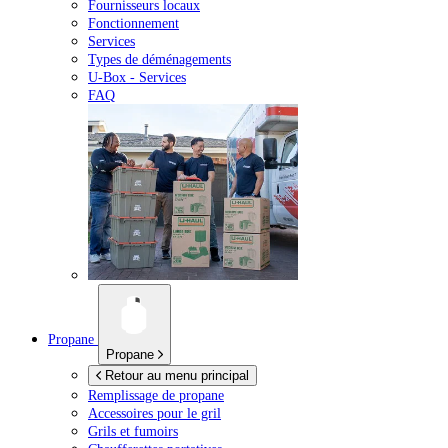
Fournisseurs locaux
Fonctionnement
Services
Types de déménagements
U-Box -
Services
FAQ
Propane
Propane
Retour au menu principal
Remplissage de propane
Accessoires pour le gril
Grils et fumoirs