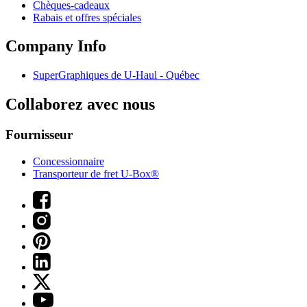
Chèques-cadeaux
Rabais et offres spéciales
Company Info
SuperGraphiques de
U-Haul
- Québec
Collaborez avec nous
Fournisseur
Concessionnaire
Transporteur de fret U-Box®