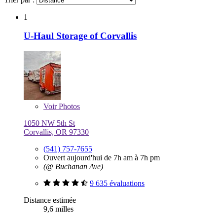
1
U-Haul Storage of Corvallis
Voir
Photos
1050 NW 5th St
Corvallis, OR 97330
(541) 757-7655
Ouvert aujourd'hui de 7h am à 7h pm
(@ Buchanan Ave)
9 635 évaluations
Distance estimée
9,6 milles