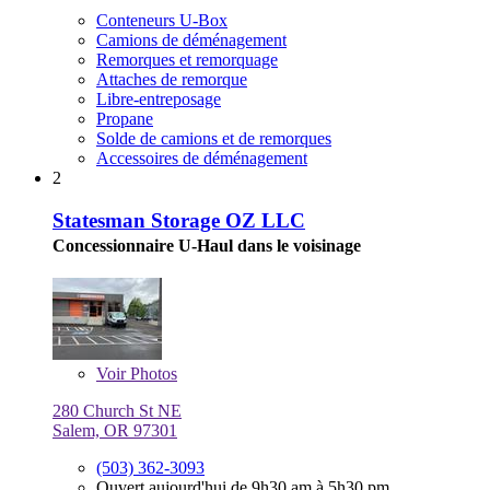
Conteneurs U-Box
Camions de déménagement
Remorques et remorquage
Attaches de remorque
Libre-entreposage
Propane
Solde de camions et de remorques
Accessoires de déménagement
2
Statesman Storage OZ LLC
Concessionnaire U-Haul dans le voisinage
Voir
Photos
280 Church St NE
Salem, OR 97301
(503) 362-3093
Ouvert aujourd'hui de 9h30 am à 5h30 pm