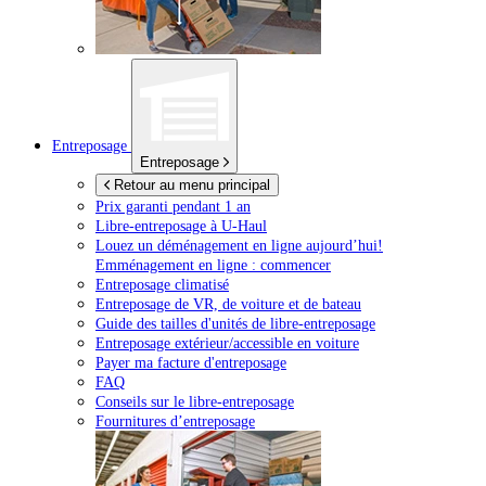
Entreposage
Entreposage
Retour au menu principal
Prix garanti pendant 1 an
Libre-entreposage à
U-Haul
Louez un déménagement en ligne aujourd’hui!
Emménagement en ligne : commencer
Entreposage climatisé
Entreposage de VR, de voiture et de bateau
Guide des tailles d'unités de libre-entreposage
Entreposage extérieur/accessible en voiture
Payer ma facture d'entreposage
FAQ
Conseils sur le libre-entreposage
Fournitures d’entreposage