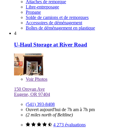
Attaches de remorque
Libre-entreposage
Propane
Solde de camions et de remorques
Accessoires de déménagement
Boîtes de déménagement en plastique
4
U-Haul Storage at River Road
Voir
Photos
150 Oroyan Ave
Eugene, OR 97404
(541) 393-8408
Ouvert aujourd'hui de 7h am à 7h pm
(2 miles north of Beltline)
4 273 évaluations