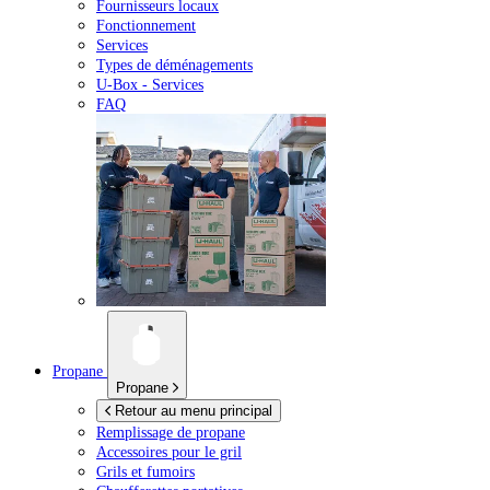
Fournisseurs locaux
Fonctionnement
Services
Types de déménagements
U-Box -
Services
FAQ
Propane
Propane
Retour au menu principal
Remplissage de propane
Accessoires pour le gril
Grils et fumoirs