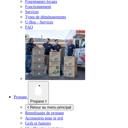
Fournisseurs locaux
Fonctionnement
Services
Types de déménagements
U-Box -
Services
FAQ
Propane
Propane
Retour au menu principal
Remplissage de propane
Accessoires pour le gril
Grils et fumoirs