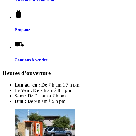
Propane
Camions à vendre
Heures d’ouverture
Lun au jeu : De
7 h am à 7 h pm
Le
Ven : De
7 h am à 8 h pm
Sam : De
7 h am à 7 h pm
Dim : De
9 h am à 5 h pm