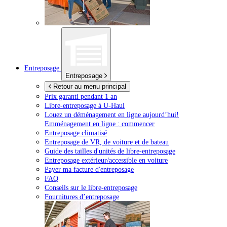
Entreposage
Entreposage
Retour au menu principal
Prix garanti pendant 1 an
Libre-entreposage à
U-Haul
Louez un déménagement en ligne aujourd’hui!
Emménagement en ligne : commencer
Entreposage climatisé
Entreposage de VR, de voiture et de bateau
Guide des tailles d'unités de libre-entreposage
Entreposage extérieur/accessible en voiture
Payer ma facture d'entreposage
FAQ
Conseils sur le libre-entreposage
Fournitures d’entreposage