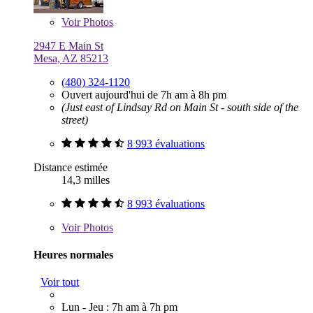
Voir
Photos
2947 E Main St
Mesa, AZ 85213
(480) 324-1120
Ouvert aujourd'hui de 7h am à 8h pm
(Just east of Lindsay Rd on Main St - south side of the
street)
8 993 évaluations
Distance estimée
14,3 milles
8 993 évaluations
Voir
Photos
Heures normales
Voir tout
Lun - Jeu : 7h am à 7h pm