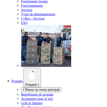
Fournisseurs locaux
Fonctionnement
Services
Types de déménagements
U-Box -
Services
FAQ
Propane
Propane
Retour au menu principal
Remplissage de propane
Accessoires pour le gril
Grils et fumoirs