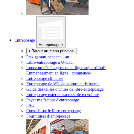
Entreposage
Entreposage
Retour au menu principal
Prix garanti pendant 1 an
Libre-entreposage à
U-Haul
Louez un déménagement en ligne aujourd’hui!
Emménagement en ligne : commencer
Entreposage climatisé
Entreposage de VR, de voiture et de bateau
Guide des tailles d'unités de libre-entreposage
Entreposage extérieur/accessible en voiture
Payer ma facture d'entreposage
FAQ
Conseils sur le libre-entreposage
Fournitures d’entreposage