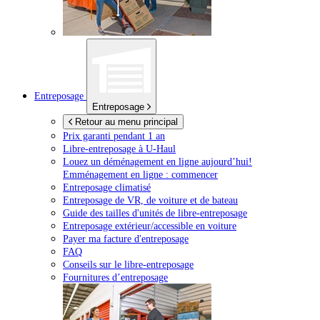
Entreposage
Entreposage
Retour au menu principal
Prix garanti pendant 1 an
Libre-entreposage à
U-Haul
Louez un déménagement en ligne aujourd’hui!
Emménagement en ligne : commencer
Entreposage climatisé
Entreposage de VR, de voiture et de bateau
Guide des tailles d'unités de libre-entreposage
Entreposage extérieur/accessible en voiture
Payer ma facture d'entreposage
FAQ
Conseils sur le libre-entreposage
Fournitures d’entreposage