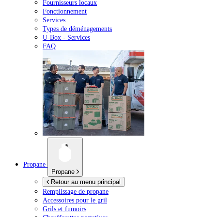
Fournisseurs locaux
Fonctionnement
Services
Types de déménagements
U-Box -
Services
FAQ
Propane
Propane
Retour au menu principal
Remplissage de propane
Accessoires pour le gril
Grils et fumoirs