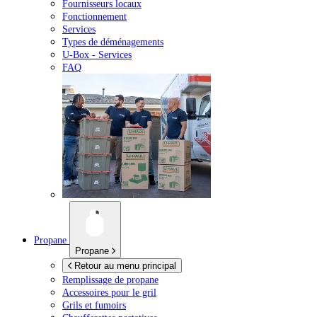
Fournisseurs locaux
Fonctionnement
Services
Types de déménagements
U-Box -
Services
FAQ
Propane
Propane
Retour au menu principal
Remplissage de propane
Accessoires pour le gril
Grils et fumoirs