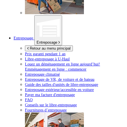
Entreposage
Entreposage
Retour au menu principal
Prix garanti pendant 1 an
Libre-entreposage à
U-Haul
Louez un déménagement en ligne aujourd’hui!
Emménagement en ligne : commencer
Entreposage climatisé
Entreposage de VR, de voiture et de bateau
Guide des tailles d'unités de libre-entreposage
Entreposage extérieur/accessible en voiture
Payer ma facture d'entreposage
FAQ
Conseils sur le libre-entreposage
Fournitures d’entreposage