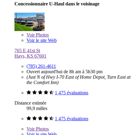
Concessionnaire U-Haul dans le voisinage
Voir
Photos
Voir le site Web
765 E 41st St
Hays, KS 67601
(785) 261-4611
Ouvert aujourd'hui de 8h am à 5h30 pm
(Just N of Hwy I-70 East of Home Depot, Turn East at
the Comfort Inn)
1 475 évaluations
Distance estimée
99,9 milles
1 475 évaluations
Voir
Photos
Voir le site Web