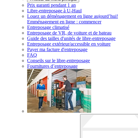
Prix garanti pendant 1 an
Libre-entreposage à
U-Haul
Louez un déménagement en ligne aujourd’hui!
Emménagement en ligne : commencer
Entreposage climatisé
Entreposage de VR, de voiture et de bateau
Guide des tailles d'unités de libre-entreposage
Entreposage extérieur/accessible en voiture
Payer ma facture d'entreposage
FAQ
Conseils sur le libre-entreposage
Fournitures d’entreposage