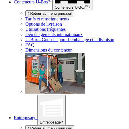
®
Conteneurs
U-Box
®
Conteneurs
U-Box
Retour au menu principal
Tarifs et renseignements
Options de livraison
Utilisations fréquentes
Déménagements internationaux
U-Box -
Conseils pour l’emballage et la livraison
FAQ
Dimensions du conteneur
Entreposage
Entreposage
Retour au menu principal