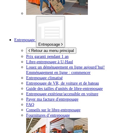
Entreposage
Entreposage
Retour au menu principal
Prix garanti pendant 1 an
Libre-entreposage à
U-Haul
Louez un déménagement en ligne aujourd’hui!
Emménagement en ligne : commencer
Entreposage climatisé
Entreposage de VR, de voiture et de bateau
Guide des tailles d'unités de libre-entreposage
Entreposage extérieur/accessible en voiture
Payer ma facture d'entreposage
FAQ
Conseils sur le libre-entreposage
Fournitures d’entreposage