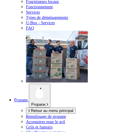
Fournisseurs locaux
Fonctionnement
Services
Types de déménagements
U-Box -
Services
FAQ
Propane
Propane
Retour au menu principal
Remplissage de propane
Accessoires pour le gril
Grils et fumoirs