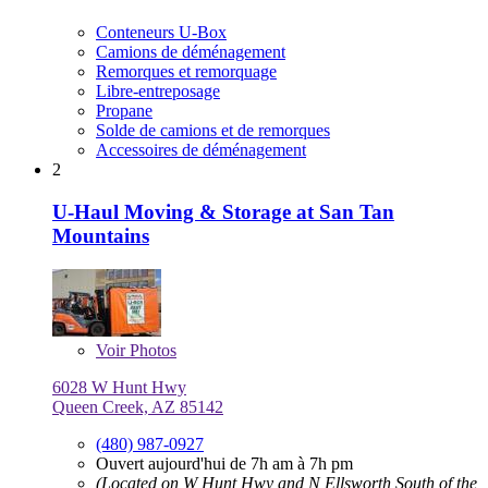
Conteneurs U-Box
Camions de déménagement
Remorques et remorquage
Libre-entreposage
Propane
Solde de camions et de remorques
Accessoires de déménagement
2
U-Haul Moving & Storage at San Tan
Mountains
Voir
Photos
6028 W Hunt Hwy
Queen Creek, AZ 85142
(480) 987-0927
Ouvert aujourd'hui de 7h am à 7h pm
(Located on W Hunt Hwy and N Ellsworth South of the