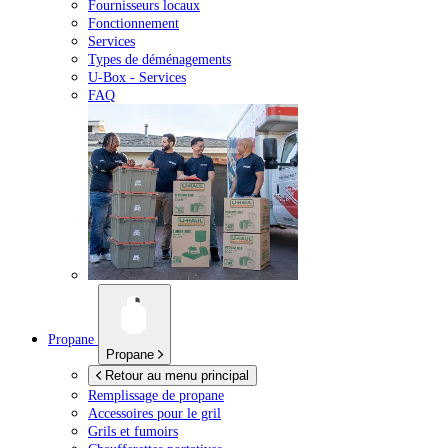
Fournisseurs locaux
Fonctionnement
Services
Types de déménagements
U-Box -
Services
FAQ
Propane
Propane
Retour au menu principal
Remplissage de propane
Accessoires pour le gril
Grils et fumoirs