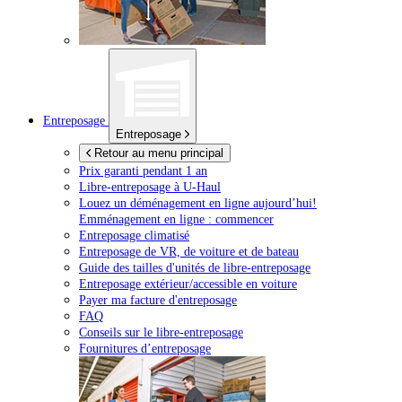
Entreposage
Entreposage
Retour au menu principal
Prix garanti pendant 1 an
Libre-entreposage à
U-Haul
Louez un déménagement en ligne aujourd’hui!
Emménagement en ligne : commencer
Entreposage climatisé
Entreposage de VR, de voiture et de bateau
Guide des tailles d'unités de libre-entreposage
Entreposage extérieur/accessible en voiture
Payer ma facture d'entreposage
FAQ
Conseils sur le libre-entreposage
Fournitures d’entreposage