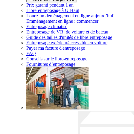
Prix garanti pendant 1 an
Libre-entreposage à
U-Haul
Louez un déménagement en ligne aujourd’hui!
Emménagement en ligne : commencer
Entreposage climatisé
Entreposage de VR, de voiture et de bateau
Guide des tailles d'unités de libre-entreposage
Entreposage extérieur/accessible en voiture
Payer ma facture d'entreposage
FAQ
Conseils sur le libre-entreposage
Fournitures d’entreposage