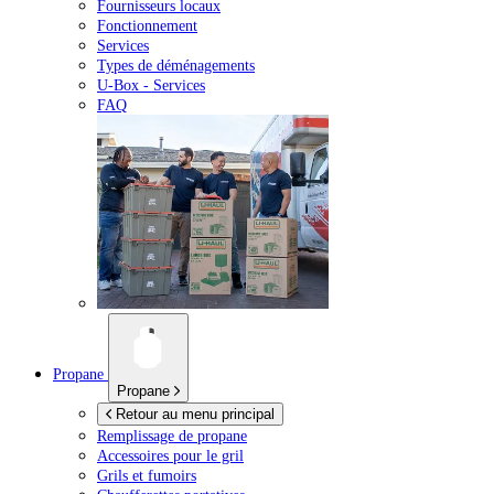
Fournisseurs locaux
Fonctionnement
Services
Types de déménagements
U-Box -
Services
FAQ
Propane
Propane
Retour au menu principal
Remplissage de propane
Accessoires pour le gril
Grils et fumoirs