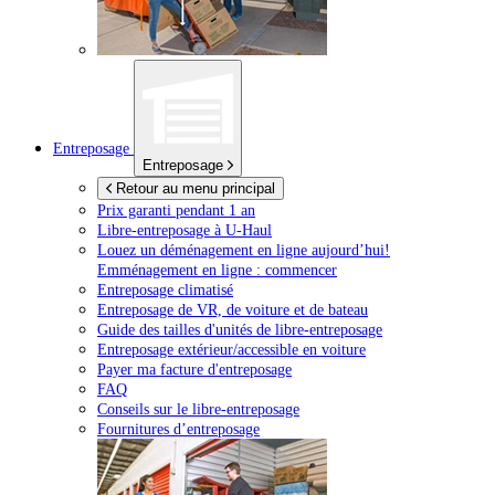
Entreposage
Entreposage
Retour au menu principal
Prix garanti pendant 1 an
Libre-entreposage à
U-Haul
Louez un déménagement en ligne aujourd’hui!
Emménagement en ligne : commencer
Entreposage climatisé
Entreposage de VR, de voiture et de bateau
Guide des tailles d'unités de libre-entreposage
Entreposage extérieur/accessible en voiture
Payer ma facture d'entreposage
FAQ
Conseils sur le libre-entreposage
Fournitures d’entreposage