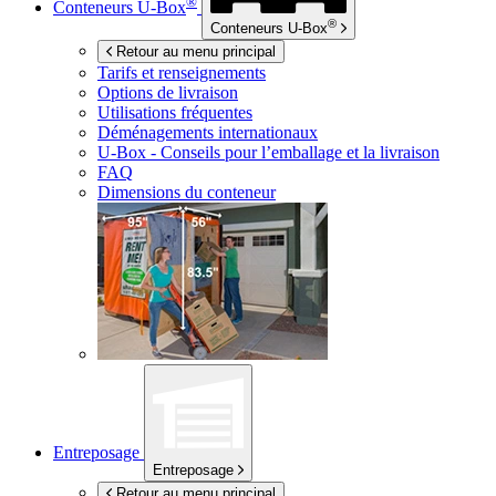
®
Conteneurs
U-Box
®
Conteneurs
U-Box
Retour au menu principal
Tarifs et renseignements
Options de livraison
Utilisations fréquentes
Déménagements internationaux
U-Box -
Conseils pour l’emballage et la livraison
FAQ
Dimensions du conteneur
Entreposage
Entreposage
Retour au menu principal