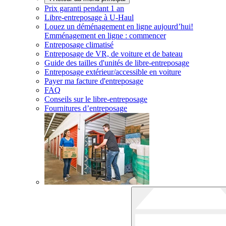
Prix garanti pendant 1 an
Libre-entreposage à
U-Haul
Louez un déménagement en ligne aujourd’hui!
Emménagement en ligne : commencer
Entreposage climatisé
Entreposage de VR, de voiture et de bateau
Guide des tailles d'unités de libre-entreposage
Entreposage extérieur/accessible en voiture
Payer ma facture d'entreposage
FAQ
Conseils sur le libre-entreposage
Fournitures d’entreposage