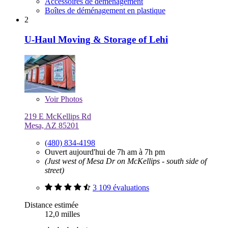
Accessoires de déménagement
Boîtes de déménagement en plastique
2
U-Haul Moving & Storage of Lehi
Voir
Photos
219 E McKellips Rd
Mesa, AZ 85201
(480) 834-4198
Ouvert aujourd'hui de 7h am à 7h pm
(Just west of Mesa Dr on McKellips - south side of
street)
3 109 évaluations
Distance estimée
12,0 milles