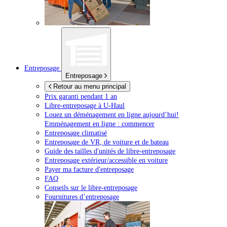
Entreposage
Entreposage
Retour au menu principal
Prix garanti pendant 1 an
Libre-entreposage à
U-Haul
Louez un déménagement en ligne aujourd’hui!
Emménagement en ligne : commencer
Entreposage climatisé
Entreposage de VR, de voiture et de bateau
Guide des tailles d'unités de libre-entreposage
Entreposage extérieur/accessible en voiture
Payer ma facture d'entreposage
FAQ
Conseils sur le libre-entreposage
Fournitures d’entreposage