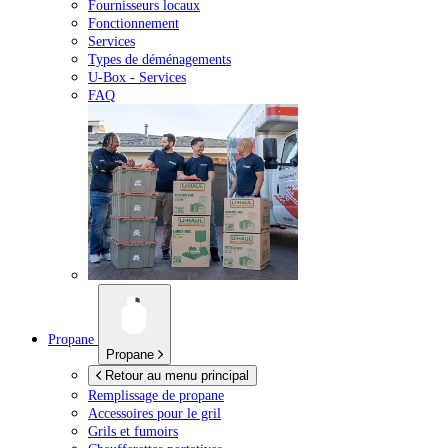
Fournisseurs locaux
Fonctionnement
Services
Types de déménagements
U-Box -
Services
FAQ
Propane
Propane
Retour au menu principal
Remplissage de propane
Accessoires pour le gril
Grils et fumoirs