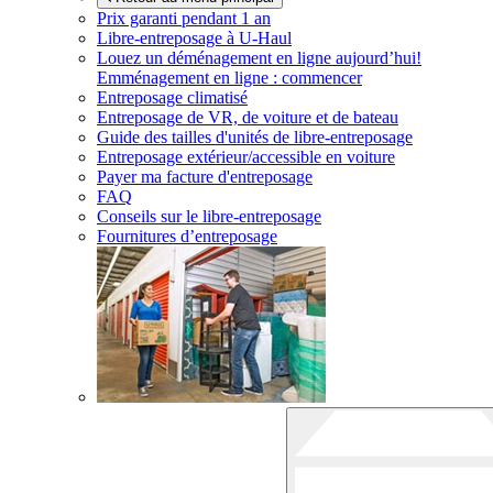
Prix garanti pendant 1 an
Libre-entreposage à
U-Haul
Louez un déménagement en ligne aujourd’hui!
Emménagement en ligne : commencer
Entreposage climatisé
Entreposage de VR, de voiture et de bateau
Guide des tailles d'unités de libre-entreposage
Entreposage extérieur/accessible en voiture
Payer ma facture d'entreposage
FAQ
Conseils sur le libre-entreposage
Fournitures d’entreposage