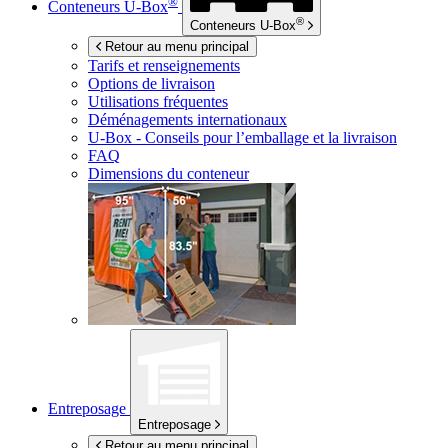
®
Conteneurs
U-Box
®
Conteneurs
U-Box
Retour au menu principal
Tarifs et renseignements
Options de livraison
Utilisations fréquentes
Déménagements internationaux
U-Box -
Conseils pour l’emballage et la livraison
FAQ
Dimensions du conteneur
Entreposage
Entreposage
Retour au menu principal