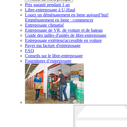
Prix garanti pendant 1 an
Libre-entreposage à
U-Haul
Louez un déménagement en ligne aujourd’hui!
Emménagement en ligne : commencer
Entreposage climatisé
Entreposage de VR, de voiture et de bateau
Guide des tailles d'unités de libre-entreposage
Entreposage extérieur/accessible en voiture
Payer ma facture d'entreposage
FAQ
Conseils sur le libre-entreposage
Fournitures d’entreposage