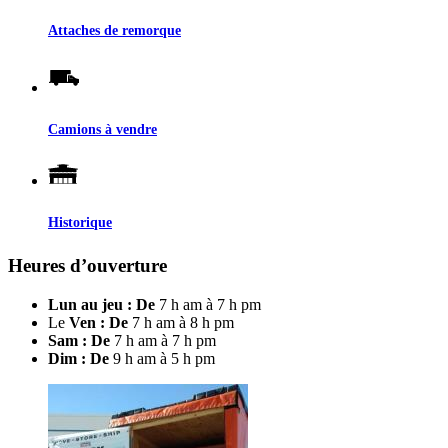
Attaches de remorque
Camions à vendre
Historique
Heures d’ouverture
Lun au jeu : De
7 h am à 7 h pm
Le
Ven : De
7 h am à 8 h pm
Sam : De
7 h am à 7 h pm
Dim : De
9 h am à 5 h pm