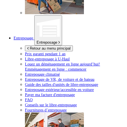
Entreposage
Entreposage
Retour au menu principal
Prix garanti pendant 1 an
Libre-entreposage à
U-Haul
Louez un déménagement en ligne aujourd’hui!
Emménagement en ligne : commencer
Entreposage climatisé
Entreposage de VR, de voiture et de bateau
Guide des tailles d'unités de libre-entreposage
Entreposage extérieur/accessible en voiture
Payer ma facture d'entreposage
FAQ
Conseils sur le libre-entreposage
Fournitures d’entreposage