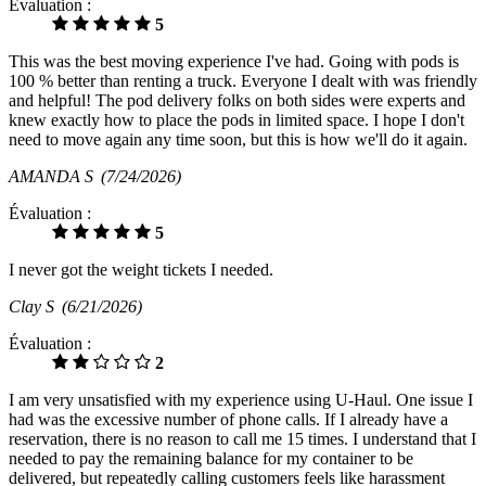
Évaluation :
5
This was the best moving experience I've had. Going with pods is
100 % better than renting a truck. Everyone I dealt with was friendly
and helpful! The pod delivery folks on both sides were experts and
knew exactly how to place the pods in limited space. I hope I don't
need to move again any time soon, but this is how we'll do it again.
AMANDA S
(7/24/2026)
Évaluation :
5
I never got the weight tickets I needed.
Clay S
(6/21/2026)
Évaluation :
2
I am very unsatisfied with my experience using U-Haul. One issue I
had was the excessive number of phone calls. If I already have a
reservation, there is no reason to call me 15 times. I understand that I
needed to pay the remaining balance for my container to be
delivered, but repeatedly calling customers feels like harassment