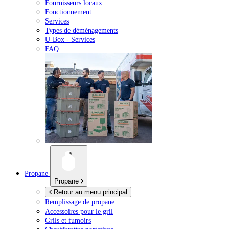
Fournisseurs locaux
Fonctionnement
Services
Types de déménagements
U-Box -
Services
FAQ
Propane
Propane
Retour au menu principal
Remplissage de propane
Accessoires pour le gril
Grils et fumoirs