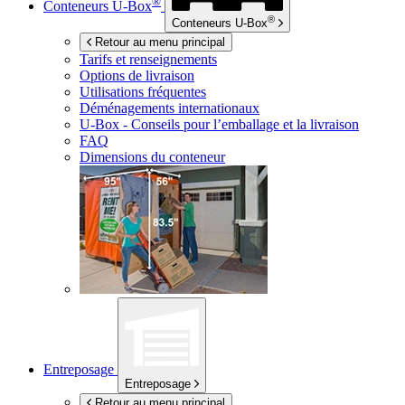
®
Conteneurs
U-Box
®
Conteneurs
U-Box
Retour au menu principal
Tarifs et renseignements
Options de livraison
Utilisations fréquentes
Déménagements internationaux
U-Box -
Conseils pour l’emballage et la livraison
FAQ
Dimensions du conteneur
Entreposage
Entreposage
Retour au menu principal