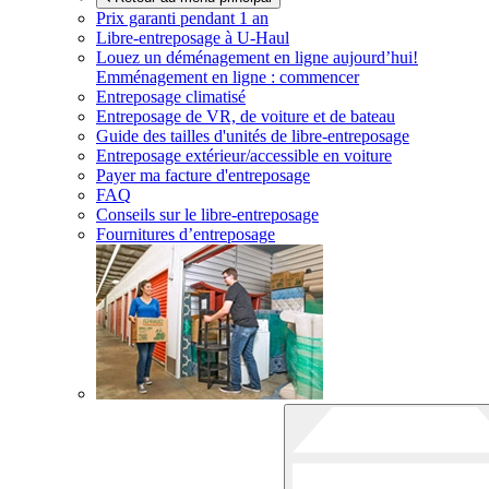
Prix garanti pendant 1 an
Libre-entreposage à
U-Haul
Louez un déménagement en ligne aujourd’hui!
Emménagement en ligne : commencer
Entreposage climatisé
Entreposage de VR, de voiture et de bateau
Guide des tailles d'unités de libre-entreposage
Entreposage extérieur/accessible en voiture
Payer ma facture d'entreposage
FAQ
Conseils sur le libre-entreposage
Fournitures d’entreposage