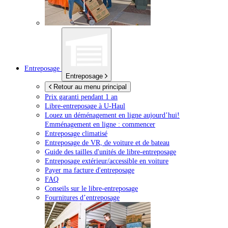
Entreposage
Entreposage
Retour au menu principal
Prix garanti pendant 1 an
Libre-entreposage à
U-Haul
Louez un déménagement en ligne aujourd’hui!
Emménagement en ligne : commencer
Entreposage climatisé
Entreposage de VR, de voiture et de bateau
Guide des tailles d'unités de libre-entreposage
Entreposage extérieur/accessible en voiture
Payer ma facture d'entreposage
FAQ
Conseils sur le libre-entreposage
Fournitures d’entreposage