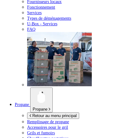
Fournisseurs locaux
Fonctionnement
Services
Types de déménagements
U-Box -
Services
FAQ
Propane
Propane
Retour au menu principal
Remplissage de propane
Accessoires pour le gril
Grils et fumoirs