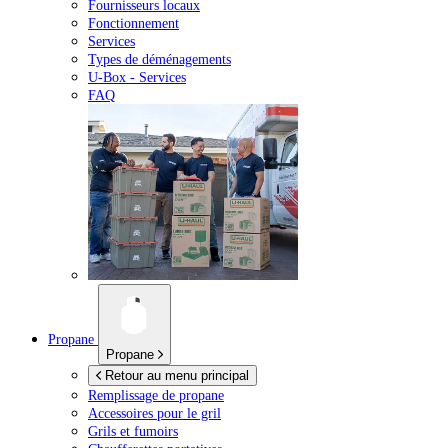
Fournisseurs locaux
Fonctionnement
Services
Types de déménagements
U-Box -
Services
FAQ
Propane
Propane
Retour au menu principal
Remplissage de propane
Accessoires pour le gril
Grils et fumoirs