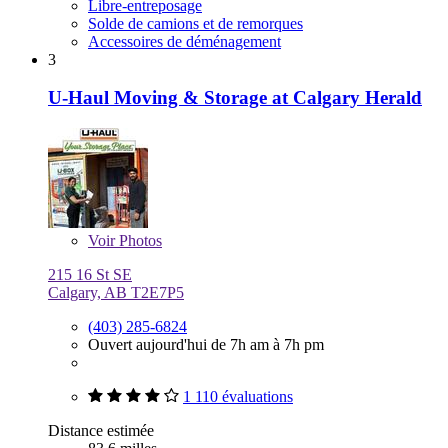
Libre-entreposage
Solde de camions et de remorques
Accessoires de déménagement
3
U-Haul Moving & Storage at Calgary Herald
Voir
Photos
215 16 St SE
Calgary, AB T2E7P5
(403) 285-6824
Ouvert aujourd'hui de 7h am à 7h pm
1 110 évaluations
Distance estimée