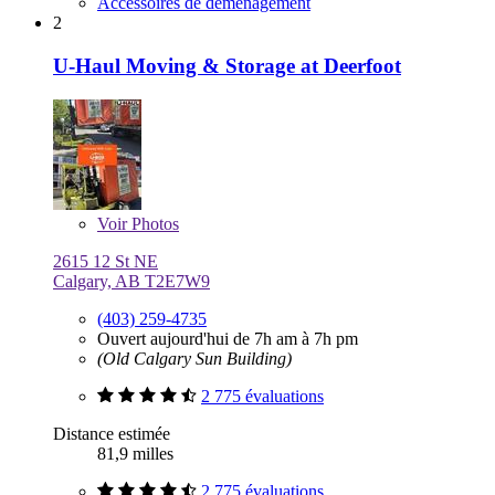
Accessoires de déménagement
2
U-Haul Moving & Storage at Deerfoot
Voir
Photos
2615 12 St NE
Calgary, AB T2E7W9
(403) 259-4735
Ouvert aujourd'hui de 7h am à 7h pm
(Old Calgary Sun Building)
2 775 évaluations
Distance estimée
81,9 milles
2 775 évaluations