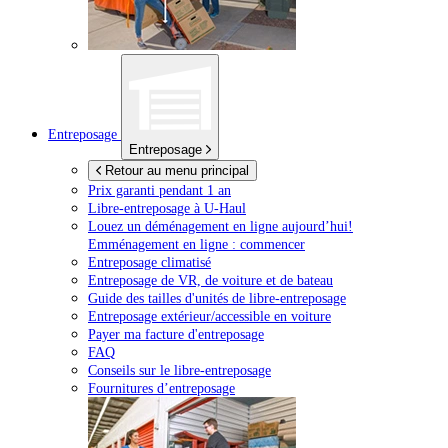
Entreposage
Entreposage
Retour au menu principal
Prix garanti pendant 1 an
Libre-entreposage à
U-Haul
Louez un déménagement en ligne aujourd’hui!
Emménagement en ligne : commencer
Entreposage climatisé
Entreposage de VR, de voiture et de bateau
Guide des tailles d'unités de libre-entreposage
Entreposage extérieur/accessible en voiture
Payer ma facture d'entreposage
FAQ
Conseils sur le libre-entreposage
Fournitures d’entreposage