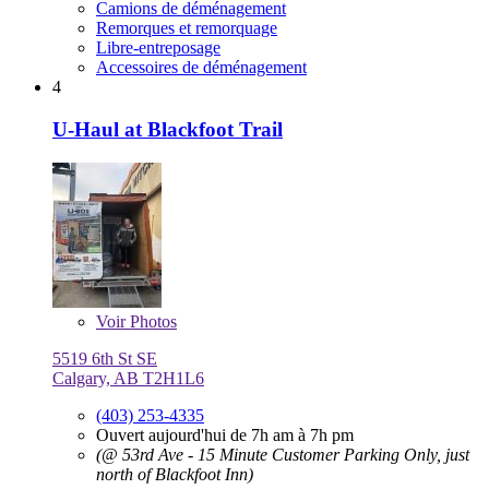
Camions de déménagement
Remorques et remorquage
Libre-entreposage
Accessoires de déménagement
4
U-Haul at Blackfoot Trail
Voir
Photos
5519 6th St SE
Calgary, AB T2H1L6
(403) 253-4335
Ouvert aujourd'hui de 7h am à 7h pm
(@ 53rd Ave - 15 Minute Customer Parking Only, just
north of Blackfoot Inn)