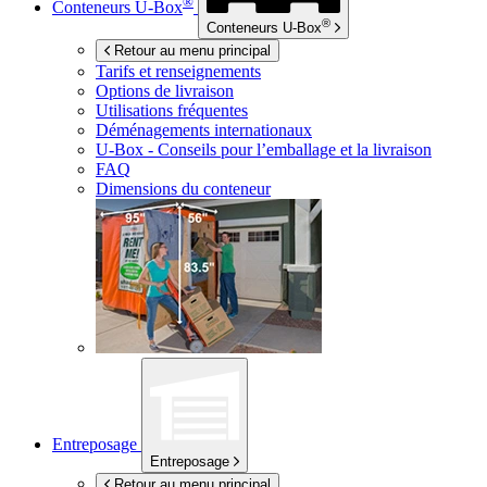
®
Conteneurs
U-Box
®
Conteneurs
U-Box
Retour au menu principal
Tarifs et renseignements
Options de livraison
Utilisations fréquentes
Déménagements internationaux
U-Box -
Conseils pour l’emballage et la livraison
FAQ
Dimensions du conteneur
Entreposage
Entreposage
Retour au menu principal