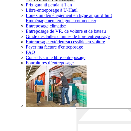
Prix garanti pendant 1 an
Libre-entreposage à
U-Haul
Louez un déménagement en ligne aujourd’hui!
Emménagement en ligne : commencer
Entreposage climatisé
Entreposage de VR, de voiture et de bateau
Guide des tailles d'unités de libre-entreposage
Entreposage extérieur/accessible en voiture
Payer ma facture d'entreposage
FAQ
Conseils sur le libre-entreposage
Fournitures d’entreposage