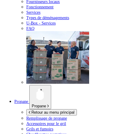
Fournisseurs locaux
Fonctionnement
Services
Types de déménagements
U-Box -
Services
FAQ
Propane
Propane
Retour au menu principal
Remplissage de propane
Accessoires pour le gril
Grils et fumoirs