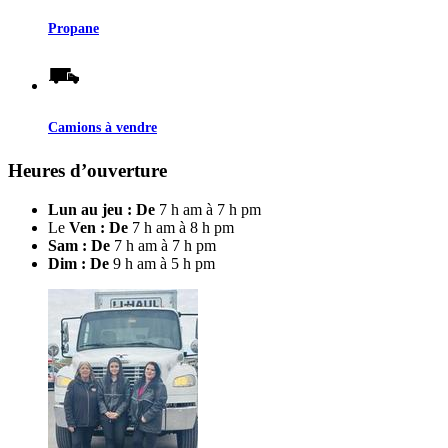
Propane
Camions à vendre
Heures d’ouverture
Lun au jeu : De
7 h am à 7 h pm
Le
Ven : De
7 h am à 8 h pm
Sam : De
7 h am à 7 h pm
Dim : De
9 h am à 5 h pm