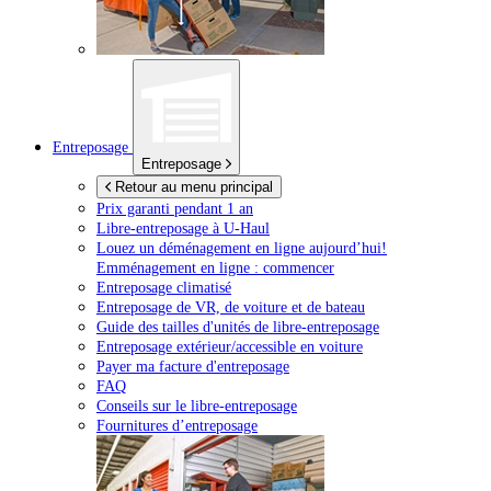
Entreposage
Entreposage
Retour au menu principal
Prix garanti pendant 1 an
Libre-entreposage à
U-Haul
Louez un déménagement en ligne aujourd’hui!
Emménagement en ligne : commencer
Entreposage climatisé
Entreposage de VR, de voiture et de bateau
Guide des tailles d'unités de libre-entreposage
Entreposage extérieur/accessible en voiture
Payer ma facture d'entreposage
FAQ
Conseils sur le libre-entreposage
Fournitures d’entreposage