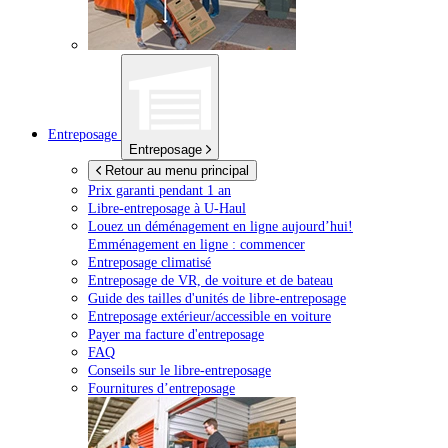
Entreposage
Entreposage
Retour au menu principal
Prix garanti pendant 1 an
Libre-entreposage à
U-Haul
Louez un déménagement en ligne aujourd’hui!
Emménagement en ligne : commencer
Entreposage climatisé
Entreposage de VR, de voiture et de bateau
Guide des tailles d'unités de libre-entreposage
Entreposage extérieur/accessible en voiture
Payer ma facture d'entreposage
FAQ
Conseils sur le libre-entreposage
Fournitures d’entreposage