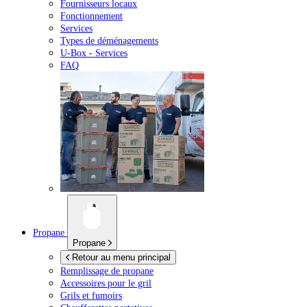
Fournisseurs locaux
Fonctionnement
Services
Types de déménagements
U-Box -
Services
FAQ
Propane
Propane
Retour au menu principal
Remplissage de propane
Accessoires pour le gril
Grils et fumoirs