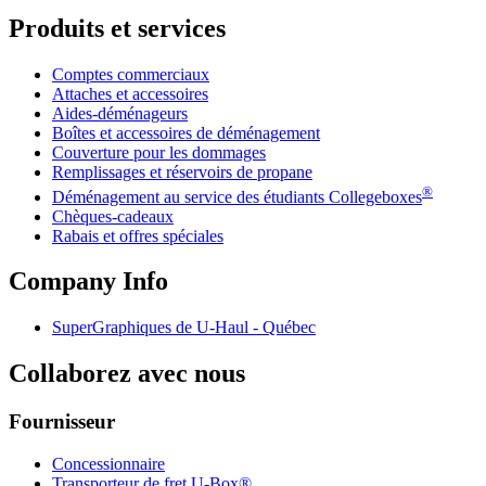
Produits et services
Comptes commerciaux
Attaches et accessoires
Aides-déménageurs
Boîtes et accessoires de déménagement
Couverture pour les dommages
Remplissages et réservoirs de propane
®
Déménagement au service des étudiants Collegeboxes
Chèques-cadeaux
Rabais et offres spéciales
Company Info
SuperGraphiques de
U-Haul
- Québec
Collaborez avec nous
Fournisseur
Concessionnaire
Transporteur de fret U-Box®