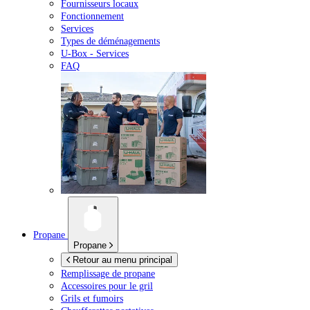
Fournisseurs locaux
Fonctionnement
Services
Types de déménagements
U-Box -
Services
FAQ
Propane
Propane
Retour au menu principal
Remplissage de propane
Accessoires pour le gril
Grils et fumoirs