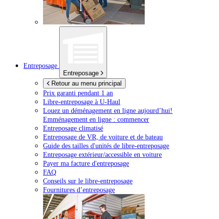
Entreposage
Entreposage
Retour au menu principal
Prix garanti pendant 1 an
Libre-entreposage à
U-Haul
Louez un déménagement en ligne aujourd’hui!
Emménagement en ligne : commencer
Entreposage climatisé
Entreposage de VR, de voiture et de bateau
Guide des tailles d'unités de libre-entreposage
Entreposage extérieur/accessible en voiture
Payer ma facture d'entreposage
FAQ
Conseils sur le libre-entreposage
Fournitures d’entreposage