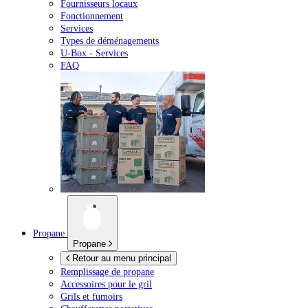
Fournisseurs locaux
Fonctionnement
Services
Types de déménagements
U-Box -
Services
FAQ
Propane
Propane
Retour au menu principal
Remplissage de propane
Accessoires pour le gril
Grils et fumoirs