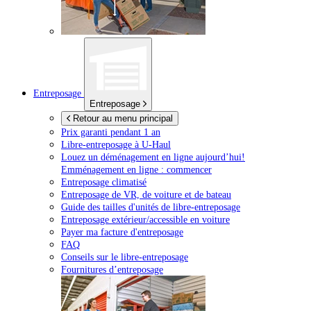
Entreposage
Entreposage
Retour au menu principal
Prix garanti pendant 1 an
Libre-entreposage à
U-Haul
Louez un déménagement en ligne aujourd’hui!
Emménagement en ligne : commencer
Entreposage climatisé
Entreposage de VR, de voiture et de bateau
Guide des tailles d'unités de libre-entreposage
Entreposage extérieur/accessible en voiture
Payer ma facture d'entreposage
FAQ
Conseils sur le libre-entreposage
Fournitures d’entreposage